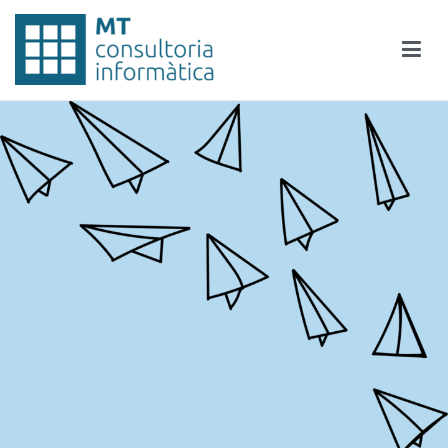
Skip
to
content
MT Consultoria Informàtica